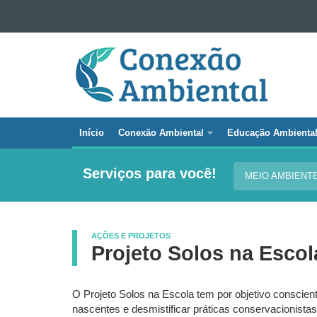
Ir para o conteúdo
CONEXÃO
Ir para a navegação
AMBIENTAL
Ir para a busca
Mapa do site
Início
Conexão Ambiental
Educação Ambienta
Navegação
principal
Serviços para você!
MEIO AMBIENT
Conexão
Ambiental
AÇÕES E PROJETOS
Projeto Solos na Escol
O Projeto Solos na Escola tem por objetivo conscie
nascentes e desmistificar práticas conservacionistas