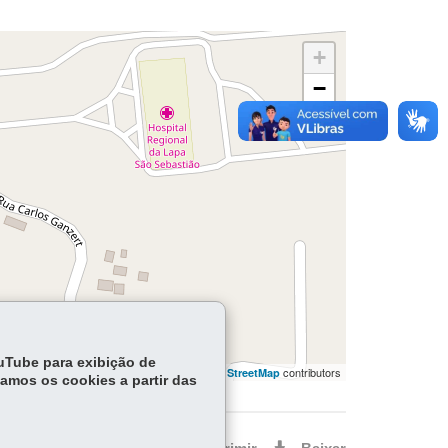
+
−
ouTube para exibição de
flet | ©
contributors | ©
contributors
OpenStreetMap
OpenStreetMap
tamos os cookies a partir das