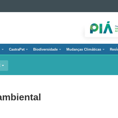
l
CastraPet
Biodiversidade
Mudanças Climáticas
Resí
E
ambiental