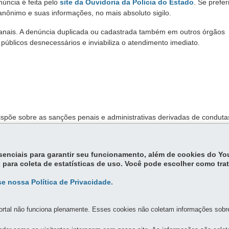
núncia é feita pelo
site da Ouvidoria da Polícia do Estado
. Se preferi
nônimo e suas informações, no mais absoluto sigilo.
anais. A denúncia duplicada ou cadastrada também em outros órgãos
 públicos desnecessários e inviabiliza o atendimento imediato.
dispõe sobre as sanções penais e administrativas derivadas de conduta
, trata das infrações e sanções administrativas ao meio ambiente e
essenciais para garantir seu funcionamento, além de cookies do Y
puração destas infrações.
 para coleta de estatísticas de uso. Você pode escolher como tra
e nossa Política de Privacidade.
rtal não funciona plenamente. Esses cookies não coletam informações sobre 