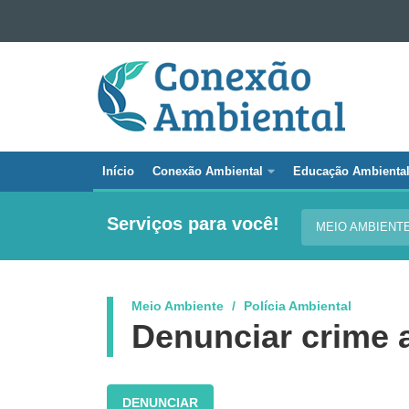
Ir para o conteúdo
CONEXÃO
Ir para a navegação
AMBIENTAL
Ir para a busca
Mapa do site
Início
Conexão Ambiental
Educação Ambienta
Navegação
principal
Serviços para você!
MEIO AMBIENT
Conexão
Ambiental
Meio Ambiente
Polícia Ambiental
Denunciar crime 
DENUNCIAR