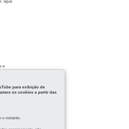
r, ligue
s e
ouTube para exibição de
tamos os cookies a partir das
o visitante.