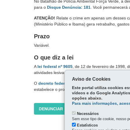
No Batalhão de Polícia Ambiental Força Verde, a de
para o
Disque Denúncia
: 181
. Você permanecerá a
ATENÇÃO!
Relate o crime em apenas um desses c
(Ministério Público e Ibama) gera retrabalho, gastos
Prazo
Variável.
O que diz a lei
A
lei federal nº 9605
, de 12 de fevereiro de 1998, 
atividades lesivas ao meio ambiente.
Aviso de Cookies
O
decreto federal nº 6.514
, de 22 de julho de 2008
Este portal utiliza cookies 
estabelece o processo administrativo federal para a
vídeos e do Google Analytics
opções abaixo.
Para mais informações, acess
DENUNCIAR
Necessários
Sem esse tipo de cookie, nosso po
Estatísticos