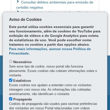
Consultar débitos ambientais para emissão de
certidão negativa
Solicitar serviços laboratoriais de análise de
solo, água e peixes
Aviso de Cookies
Este portal utiliza cookies essenciais para garantir
seu funcionamento, além de cookies do YouTube para
ÓRGÃO RESPONSÁVEL
exibição de vídeos e do Google Analytics para coleta
de estatísticas de uso. Você pode escolher como
DEIXE SUA OPINIÃO
tratamos os cookies a partir das opções abaixo.
Para mais informações, acesse nossa Política de
Privacidade.
Necessários
DENUNCIE CORRUPÇÃO
Sem esse tipo de cookie, nosso portal não funciona
plenamente. Esses cookies não coletam informações sobre o
OUVIDORIA
visitante.
Estatísticos
Esses cookies nos ajudam a entender como os visitantes
MAPA DO SITE
interagem com nosso site. As informações são coletadas
anonimamente, não identificam o visitante.
Propaganda
Navegação
Cookies de propaganda são usados para rastrear preferências
dos visitantes em nosso Portal relacionadas com vídeos