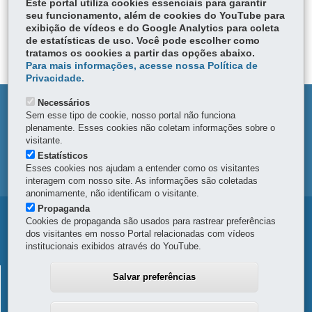
Este portal utiliza cookies essenciais para garantir
ce
seu funcionamento, além de cookies do YouTube para
Tw
bo
Voltar
Início
Imprimir
Baixar
exibição de vídeos e do Google Analytics para coleta
itt
ok
de estatísticas de uso. Você pode escolher como
er
tratamos os cookies a partir das opções abaixo.
Para mais informações, acesse nossa Política de
Privacidade.
Necessários
DENUNCIE CORRUPÇÃO
Sem esse tipo de cookie, nosso portal não funciona
plenamente. Esses cookies não coletam informações sobre o
OUVIDORIA
visitante.
Estatísticos
Esses cookies nos ajudam a entender como os visitantes
MAPA DO SITE
interagem com nosso site. As informações são coletadas
anonimamente, não identificam o visitante.
Propaganda
Navegação
Cookies de propaganda são usados para rastrear preferências
dos visitantes em nosso Portal relacionadas com vídeos
principal
institucionais exibidos através do YouTube.
Conexão
CONEXÃO AMBIENTAL
Salvar preferências
Ambiental
Rua Desembargador Motta, 3384
-
80430-200
-
Curitiba
-
PR
MAPA
41 3304-7700