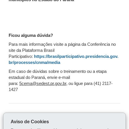
Ficou alguma dúvida?
Para mais informações visite a página da Conferência no
site da Plataforma Brasil
Participativo:
https://brasilparticipativo.presidencia.gov.
br/processes/cnma/media
Em caso de dúvidas sobre o treinamento ou a etapa
estadual do Paraná, envie e-mail
para:
5cema@sedest.pr.gov.br,
ou ligue para (41) 2117-
1427
COMPARTILHE:
Aviso de Cookies
Fa