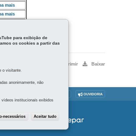
ba mais
ba mais
ba mais
ba mais
ouTube para exibição de
tamos os cookies a partir das
Voltar
Início
Imprimir
Baixar
o visitante.
tadas anonimamente, não
O SITE
DENUNCIE CORRUPÇÃO
OUVIDORIA
vídeos institucionais exibidos
ão-necessários
Aceitar tudo
Withdraw consent