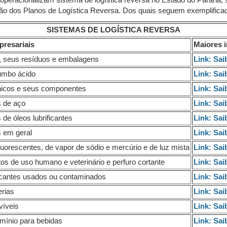
 operacionalizam sistema de logística reversa no Estado do Paraná,
o dos Planos de Logística Reversa. Dos quais seguem exemplifica
SISTEMAS DE LOGÍSTICA REVERSA
presariais
Maiores 
, seus resíduos e embalagens
Link: Sai
umbo ácido
Link: Sai
ônicos e seus componentes
Link: Sai
 de aço
Link: Sai
de óleos lubrificantes
Link: Sai
 em geral
Link: Sai
uorescentes, de vapor de sódio e mercúrio e de luz mista
Link: Sai
s de uso humano e veterinário e perfuro cortante
Link: Sai
ficantes usados ou contaminados
Link: Sai
erias
Link: Sai
víveis
Link: Sai
umínio para bebidas
Link: Sai