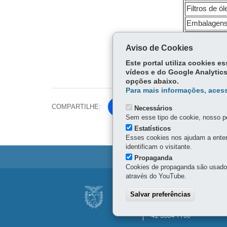
Filtros de ó
Embalagens
Embalagens
Aviso de Cookies
Produtos sa
Este portal utiliza cookies 
vídeos e do Google Analytics
opções abaixo.
Para mais informações, acess
COMPARTILHE:
Fa
Necessários
Sem esse tipo de cookie, nosso po
ce
Tw
Estatísticos
bo
Esses cookies nos ajudam a enten
itt
ok
identificam o visitante.
er
Propaganda
Cookies de propaganda são usados 
através do YouTube.
Navegação
CONEXÃO AMBIEN
Salvar preferências
principal
Rua Desembargador Mott
Conexão
41 3304-7700