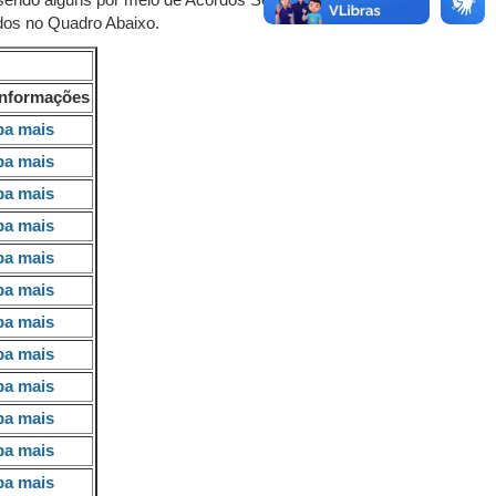
 sendo alguns por meio de Acordos Setoriais, Termos
dos no Quadro Abaixo.
informações
ba mais
ba mais
ba mais
ba mais
ba mais
ba mais
ba mais
ba mais
ba mais
ba mais
ba mais
ba mais