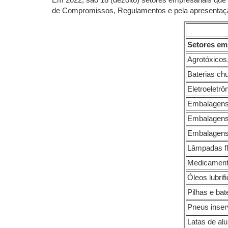
Em 2022, são 18 (dezoito) setores empresariais que
de Compromissos, Regulamentos e pela apresentaçã
Setores em
Agrotóxicos
Baterias ch
Eletroeletr
Embalagens
Embalagens 
Embalagens
Lâmpadas fl
Medicamento
Óleos lubri
Pilhas e bat
Pneus inser
Latas de al