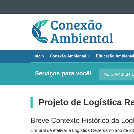
Ir para o conteúdo
CONEXÃO
Ir para a navegação
AMBIENTAL
Ir para a busca
Mapa do site
Início
Conexão Ambiental
Educação Ambienta
Navegação
principal
Serviços para você!
MEIO AMBIENT
Conexão
Ambiental
Projeto de Logística R
Breve Contexto Histórico da Log
Em prol de efetivar à Logística Reversa no ano de 