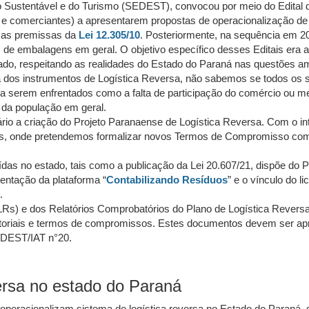
o Sustentável e do Turismo (SEDEST), convocou por meio do Edital
ores e comerciantes) a apresentarem propostas de operacionalização d
 as premissas da
Lei 12.305/10
. Posteriormente, na sequência em 20
e embalagens em geral. O objetivo específico desses Editais era a
ado, respeitando as realidades do Estado do Paraná nas questões am
a dos instrumentos de Logística Reversa, não sabemos se todos os
s a serem enfrentados como a falta de participação do comércio ou
e da população em geral.
io a criação do Projeto Paranaense de Logística Reversa. Com o intu
tes, onde pretendemos formalizar novos Termos de Compromisso 
das no estado, tais como a publicação da Lei 20.607/21, dispõe do 
entação da plataforma “
Contabilizando Resíduos
” e o vínculo do 
.
Rs) e dos Relatórios Comprobatórios do Plano de Logística Revers
etoriais e termos de compromissos. Estes documentos devem ser ap
EDEST/IAT n°20.
ersa no estado do Paraná