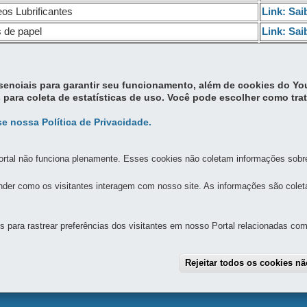
leos Lubrificantes
Link: Sai
 de papel
Link: Sai
 de bebidas
Link: Sai
neantes
Link: Sai
essenciais para garantir seu funcionamento, além de cookies do Y
 para coleta de estatísticas de uso. Você pode escolher como tra
e nossa Política de Privacidade.
rtal não funciona plenamente. Esses cookies não coletam informações sobre 
der como os visitantes interagem com nosso site. As informações são cole
MAPA D
para rastrear preferências dos visitantes em nosso Portal relacionadas com 
TAL
Rejeitar todos os cookies n
a, 3384
-
80430-200
-
Curitiba
-
PR
MAPA