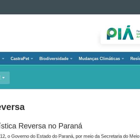
l
CastraPet
Biodiversidade
Mudanças Climáticas
Resí
E
eversa
ística Reversa no Paraná
2012, o Governo do Estado do Paraná, por meio da Secretaria do Me