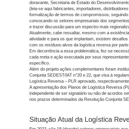
doravante, Secretaria de Estado do Desenvolviment
(leia-se aqui fabricantes, importadores, distribuid
formalização de termos de compromissos, seguindo
convocando os setores empresariais dos segmentos d
e trazer discussão para um espectro mais regionaliz
Atualmente, cabe ressaltar, mesmo com a existênci
atividade e para os que implantam, existem desafio
com os resíduos-alvos da logística reversa por part
Em decorrência a essa problemática, fez-se necessár
cada meta e ação executada por seus representan
específico.
Além do projeto ações complementares foram instituí
Conjunta SEDEST/IAT n°20 e 22, que visa à regulam
Logística Reversa – PLR aprovado, respectivamente
A apresentação dos Planos de Logística Reversa (PL
independente de ser signatário ou não de acordos s
nos prazos determinados da Resolução Conjunta S
Situação Atual da Logística Rev