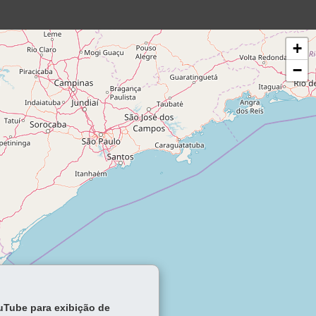
+
−
ouTube para exibição de