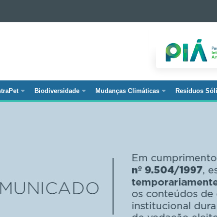
traPet
Biodiversidade
Mudanças Climáticas
Resíduos Sól