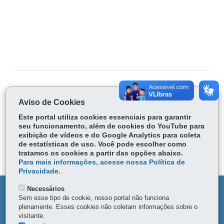
COMPARTILHE:
Aviso de Cookies
Fa
Este portal utiliza cookies essenciais para garantir
ce
seu funcionamento, além de cookies do YouTube para
Tw
bo
Voltar
Início
Imprimir
Baixar
exibição de vídeos e do Google Analytics para coleta
itt
ok
de estatísticas de uso. Você pode escolher como
er
tratamos os cookies a partir das opções abaixo.
Para mais informações, acesse nossa Política de
Privacidade.
Necessários
DENUNCIE CORRUPÇÃO
Sem esse tipo de cookie, nosso portal não funciona
plenamente. Esses cookies não coletam informações sobre o
OUVIDORIA
visitante.