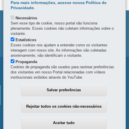
Para mais informações, acesse nossa Política de
Privacidade.
Necessários
DENUNCIE CORRUPÇÃO
Sem esse tipo de cookie, nosso portal não funciona
plenamente. Esses cookies não coletam informações sobre o
OUVIDORIA
visitante.
Estatísticos
Esses cookies nos ajudam a entender como os visitantes
MAPA DO SITE
interagem com nosso site. As informações são coletadas
anonimamente, não identificam o visitante.
Propaganda
Navegação
Cookies de propaganda são usados para rastrear preferências
dos visitantes em nosso Portal relacionadas com vídeos
principal
institucionais exibidos através do YouTube.
Conexão
CONEXÃO AMBIENTAL
Salvar preferências
Ambiental
Rua Desembargador Motta, 3384
-
80430-200
-
Curitiba
-
PR
MAPA
41 3304-7700
Rejeitar todos os cookies não-necessários
Aceitar tudo