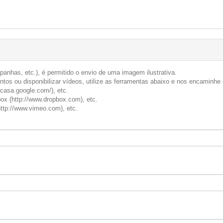
anhas, etc.), é permitido o envio de uma imagem ilustrativa.
tos ou disponibilizar vídeos, utilize as ferramentas abaixo e nos encaminhe 
picasa.google.com/), etc.
ox (http://www.dropbox.com), etc.
ttp://www.vimeo.com), etc.