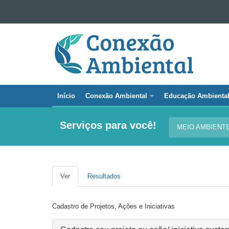
Ir para o conteúdo
CONEXÃO
Ir para a navegação
AMBIENTAL
Ir para a busca
Mapa do site
Início
Conexão Ambiental
Educação Ambienta
Navegação
principal
Serviços para você!
MEIO AMBIENT
Conexão
Ambiental
Ver
(aba
Resultados
Abas
ativa)
primárias
Cadastro de Projetos, Ações e Iniciativas