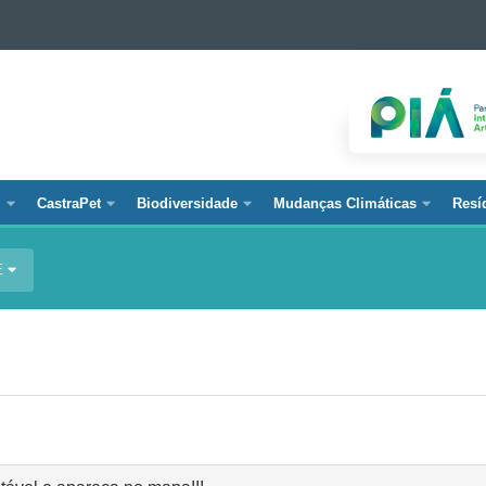
l
CastraPet
Biodiversidade
Mudanças Climáticas
Resí
E