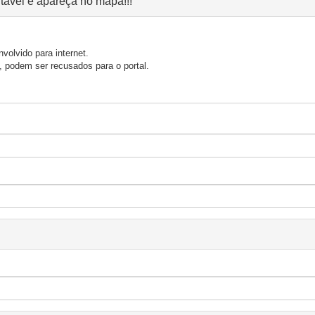
ntável e apareça no mapa!!!
volvido para internet.
 podem ser recusados para o portal.