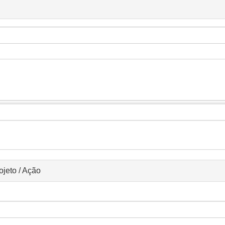
Ação
ojeto / Ação